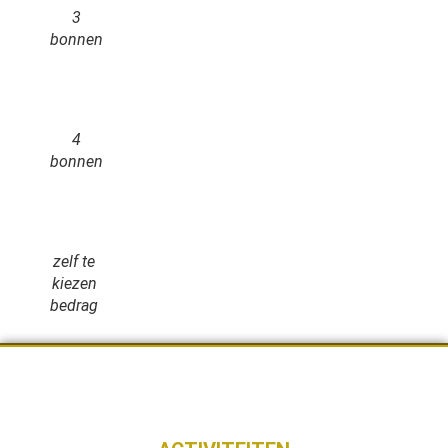
3
bonnen
4
bonnen
zelf te
kiezen
bedrag